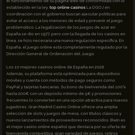
el funcionamiento de su página web de conformidad con lo
establecido en la ley.
top online casinos
La DGOJ en
coordinación con el gobierno buscan ejecutar políticas para
evitar el acceso a los menores de edad y prevenir el juego
problemático. La legalización de los juegos de azar en
España se dio en 1977, pero con la llegada de los casinos en
línea, se hizo necesaria una nueva regulación específica. En
España, el juego online está completamente regulado por la
Dirección General de Ordenación del Juego.
Los 10 mejores casinos online de España en 2026
Además, su plataforma está optimizada para dispositivos
móviles y cuenta con métodos de pago seguros como
PayPal y tarjetas bancarias. Su bono de bienvenida del 100%
hasta 200€ con un depósito mínimo de 5€ y promociones
frecuentes lo convierten en una opción atractiva para nuevos
jugadores. Gran Madrid Casino Online ofrece una amplia
selección de slots y juegos de mesa, con títulos clásicos y
nuevos lanzamientos de proveedores reconocidos. Bwin es
el mejor casino online español que destaca por su oferta de
bienvenida competitiva, gran variedad de juegos, retiros