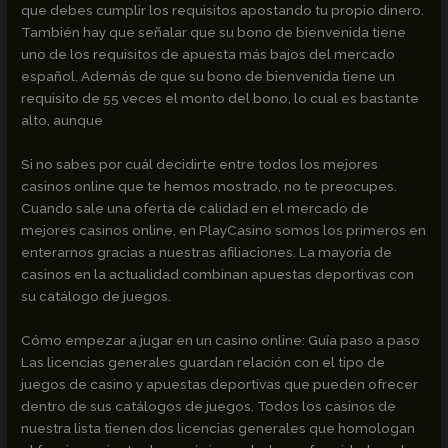
que debes cumplir los requisitos apostando tu propio dinero.
También hay que señalar que su bono de bienvenida tiene
uno de los requisitos de apuesta más bajos del mercado
español. Además de que su bono de bienvenida tiene un
requisito de 55 veces el monto del bono, lo cual es bastante
alto, aunque
Si no sabes por cuál decidirte entre todos los mejores
casinos online que te hemos mostrado, no te preocupes.
Cuando sale una oferta de calidad en el mercado de
mejores casinos online, en PlayCasino somos los primeros en
enterarnos gracias a nuestras afiliaciones. La mayoría de
casinos en la actualidad combinan apuestas deportivas con
su catálogo de juegos.
Cómo empezar a jugar en un casino online: Guía paso a paso
Las licencias generales guardan relación con el tipo de
juegos de casino y apuestas deportivas que pueden ofrecer
dentro de sus catálogos de juegos. Todos los casinos de
nuestra lista tienen dos licencias generales que homologan