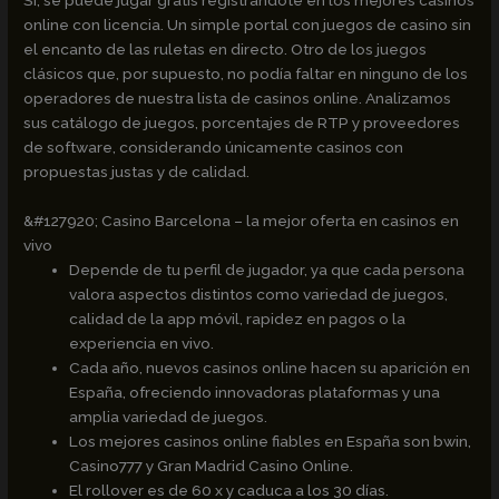
online con licencia. Un simple portal con juegos de casino sin
el encanto de las ruletas en directo. Otro de los juegos
clásicos que, por supuesto, no podía faltar en ninguno de los
operadores de nuestra lista de casinos online. Analizamos
sus catálogo de juegos, porcentajes de RTP y proveedores
de software, considerando únicamente casinos con
propuestas justas y de calidad.
&#127920; Casino Barcelona – la mejor oferta en casinos en
vivo
Depende de tu perfil de jugador, ya que cada persona
valora aspectos distintos como variedad de juegos,
calidad de la app móvil, rapidez en pagos o la
experiencia en vivo.
Cada año, nuevos casinos online hacen su aparición en
España, ofreciendo innovadoras plataformas y una
amplia variedad de juegos.
Los mejores casinos online fiables en España son bwin,
Casino777 y Gran Madrid Casino Online.
El rollover es de 60 x y caduca a los 30 días.