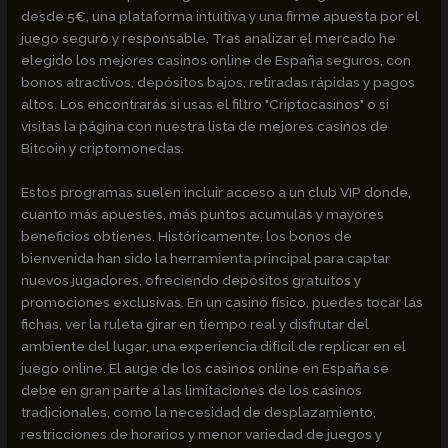
desde 5€, una plataforma intuitiva y una firme apuesta por el
juego seguro y responsable. Tras analizar el mercado he
elegido los mejores casinos online de España seguros, con
bonos atractivos, depósitos bajos, retiradas rápidas y pagos
altos. Los encontrarás si usas el filtro "Criptocasinos" o si
visitas la página con nuestra lista de mejores casinos de
Bitcoin y criptomonedas.
Estos programas suelen incluir acceso a un club VIP donde,
cuanto más apuestes, más puntos acumulas y mayores
beneficios obtienes. Históricamente, los bonos de
bienvenida han sido la herramienta principal para captar
nuevos jugadores, ofreciendo depósitos gratuitos y
promociones exclusivas. En un casino físico, puedes tocar las
fichas, ver la ruleta girar en tiempo real y disfrutar del
ambiente del lugar, una experiencia difícil de replicar en el
juego online. El auge de los casinos online en España se
debe en gran parte a las limitaciones de los casinos
tradicionales, como la necesidad de desplazamiento,
restricciones de horarios y menor variedad de juegos y