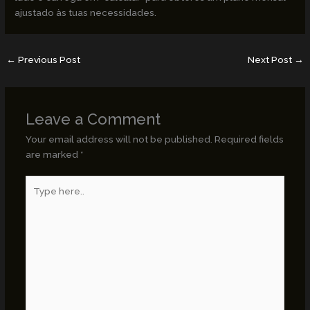
ajustado às tuas necessidades.
←
Previous Post
Next Post
→
Leave a Comment
Your email address will not be published.
Required fields
are marked
*
Type
here..