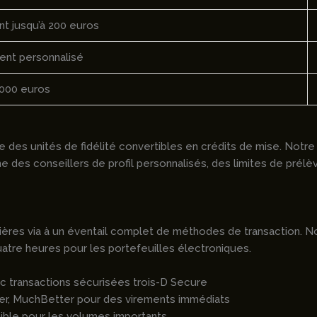
t jusqu’à 200 euros
nt personnalisé
 000 euros
e des unités de fidélité convertibles en crédits de mise. Notr
e des conseillers de profil personnalisés, des limites de pré
ncières via à un éventail complet de méthodes de transaction. 
uatre heures pour les portefeuilles électroniques.
ec transactions sécurisées trois-D Secure
ler, MuchBetter pour des virements immédiats
nible pour les volumes importants