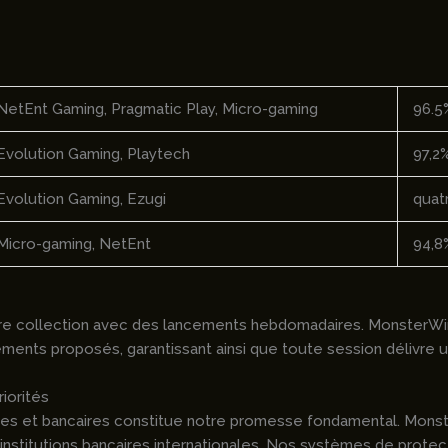
NetEnt Gaming, Pragmatic Play, Micro-gaming
96.5
Evolution Gaming, Playtech
97,2
Evolution Gaming, Ezugi
quat
Micro-gaming, NetEnt
94,8
 collection avec des lancements hebdomadaires. MonsterWin Cas
ements proposés, garantissant ainsi que toute session délivre 
iorités
les et bancaires constitue notre promesse fondamental. Mons
es institutions bancaires internationales. Nos systèmes de prot