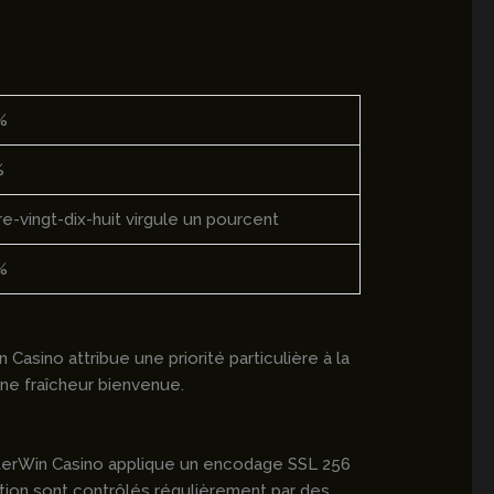
%
%
re-vingt-dix-huit virgule un pourcent
%
ino attribue une priorité particulière à la
une fraîcheur bienvenue.
terWin Casino applique un encodage SSL 256
ection sont contrôlés régulièrement par des