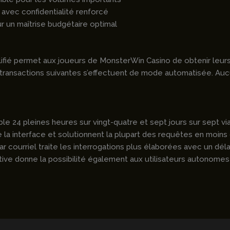
 avec confidentialité renforcé
r un maîtrise budgétaire optimal
ifié permet aux joueurs de MonsterWin Casino de obtenir leurs g
s transactions suivantes s’effectuent de mode automatisée. Aucu
e 24 pleines heures sur vingt-quatre et sept jours sur sept via
 la interface et solutionnent la plupart des requêtes en moins 
r courriel traite les interrogations plus élaborées avec un dé
tive donne la possibilité également aux utilisateurs autonom