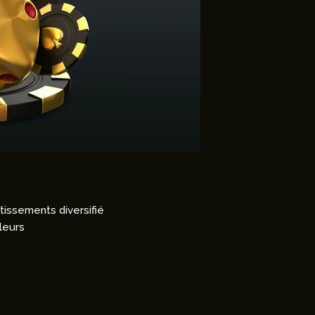
tissements diversifié
aleurs