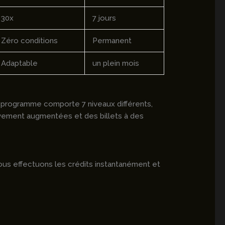
30x
7 jours
Zéro conditions
Permanent
Adaptable
un plein mois
e programme comporte 7 niveaux différents,
lèvement augmentées et des billets à des
Nous effectuons les crédits instantanément et