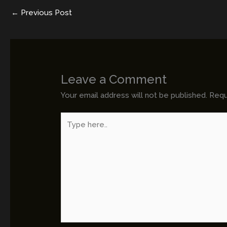
←
Previous Post
Leave a Comment
Your email address will not be published.
Requ
Type
here..