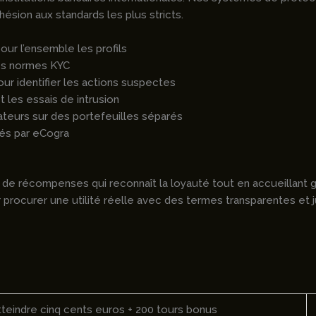
hésion aux standards les plus stricts.
our l’ensemble les profils
les normes KYC
ur identifier les actions suspectes
les essais de intrusion
ateurs sur des portefeuilles séparés
dés par eCogra
f de récompenses qui reconnaît la loyauté tout en accueillan
ocurer une utilité réelle avec des termes transparentes et j
teindre cinq cents euros + 200 tours bonus