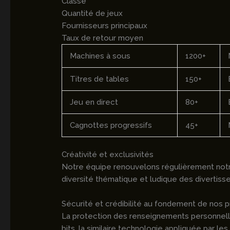
Classe
Quantité de jeux
Fournisseurs principaux
Taux de retour moyen
Machines à sous
1200+
Titres de tables
150+
Jeu en direct
80+
Cagnottes progressifs
45+
Créativité et exclusivités
Notre équipe renouvelons régulièrement notre
diversité thématique et ludique des divertiss
Sécurité et crédibilité au fondement de nos pr
La protection des renseignements personnel
bits, la similaire technologie appliquée par l