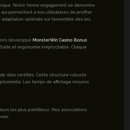
umérique. Notre ferme engagement se démontre
 qui permettent à nos utilisateurs de profiter
 adaptation optimale sur l’ensemble des les
avons développé
MonsterWin Casino Bonus
n fluide et ergonomie irréprochable. Chaque
e data certifiés. Cette structure robuste
xceptionnelle. Les temps de affichage moyens
rs les plus pointilleux. Nos associations
rels.