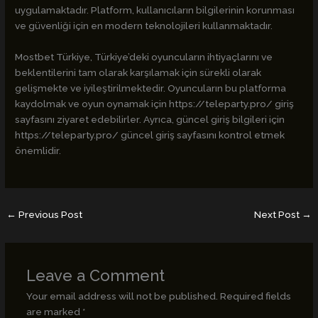
uygulamaktadır. Platform, kullanıcıların bilgilerinin korunması
ve güvenliği için en modern teknolojileri kullanmaktadır.
Mostbet Türkiye, Türkiye’deki oyuncuların ihtiyaçlarını ve
beklentilerini tam olarak karşılamak için sürekli olarak
gelişmekte ve iyileştirilmektedir. Oyuncuların bu platforma
kaydolmak ve oyun oynamak için https://teleparty.pro/ giriş
sayfasını ziyaret edebilirler. Ayrıca, güncel giriş bilgileri için
https://teleparty.pro/ güncel giriş sayfasını kontrol etmek
önemlidir.
←
Previous Post
Next Post
→
Leave a Comment
Your email address will not be published.
Required fields
are marked
*