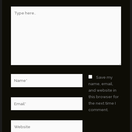
Type
here..
Name*
Save my
name, email,
and website in
this browser for
Email*
the next time I
comment.
Website