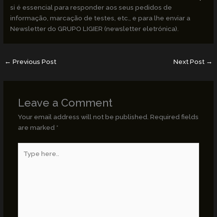
si é essencial para responder aos seus pedidos de
informação, marcação de testes, etc., e para lhe enviar a
Newsletter do GRUPO LIGIER (newsletter eletrónica).
←
Previous Post
Next Post
→
Leave a Comment
Your email address will not be published.
Required fields
are marked
*
Type
here..