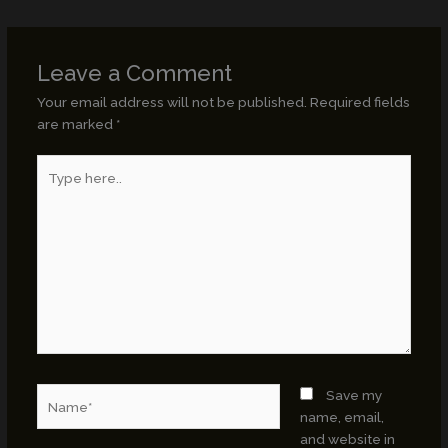
Leave a Comment
Your email address will not be published.
Required fields
are marked
*
Type
here..
Name*
Save my
name, email,
and website in