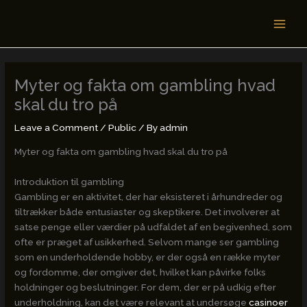
Skip
MAI
to
MEN
content
Myter og fakta om gambling hvad
skal du tro på
Leave a Comment
/
Public
/ By
admin
Myter og fakta om gambling hvad skal du tro på
Introduktion til gambling
Gambling er en aktivitet, der har eksisteret i århundreder og
tiltrækker både entusiaster og skeptikere. Det involverer at
satse penge eller værdier på udfaldet af en begivenhed, som
ofte er præget af usikkerhed. Selvom mange ser gambling
som en underholdende hobby, er der også en række myter
og fordomme, der omgiver det, hvilket kan påvirke folks
holdninger og beslutninger. For dem, der er på udkig efter
underholdning, kan det være relevant at undersøge
casinoer