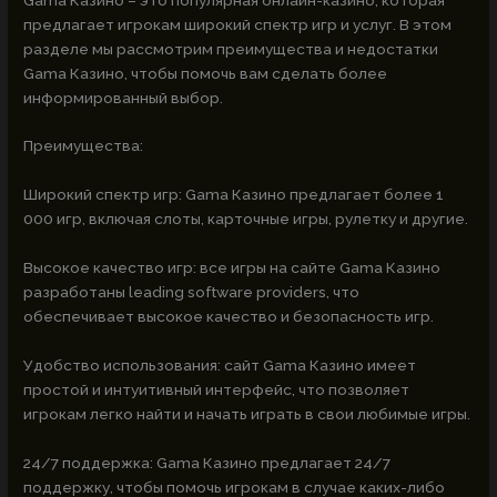
предлагает игрокам широкий спектр игр и услуг. В этом
разделе мы рассмотрим преимущества и недостатки
Gama Казино, чтобы помочь вам сделать более
информированный выбор.
Преимущества:
Широкий спектр игр: Gama Казино предлагает более 1
000 игр, включая слоты, карточные игры, рулетку и другие.
Высокое качество игр: все игры на сайте Gama Казино
разработаны leading software providers, что
обеспечивает высокое качество и безопасность игр.
Удобство использования: сайт Gama Казино имеет
простой и интуитивный интерфейс, что позволяет
игрокам легко найти и начать играть в свои любимые игры.
24/7 поддержка: Gama Казино предлагает 24/7
поддержку, чтобы помочь игрокам в случае каких-либо