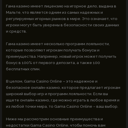
Гама казино имеет лицензию на игорное дело, выдана в
Мальте, что является одним из самых надежных и
регулируемых игорных рынков в мире. Это означает, что
игроки могут быть уверены в безопасности своих данных
и средств.
Гама казино имеет несколько программ лояльности,
которые позволяют игрокам получать бонусы и
преимущества. Например, новый игрок может получить
бонус в 100% от первого депозита, а также 100
бесплатных спин.
В целом, Gama Casino Online – это надежное и
безопасное онлайн-казино, которое предлагает игрокам
широкий выбор игр и программ лояльности. Если вы
ищете онлайн-казино, где можно играть в любое время и
из любой точки мира, то Gama Casino Online – ваш выбор.
Ниже мы рассмотрим основные преимущества и
недостатки Gama Casino Online, чтобы помочь вам