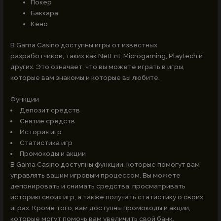
Покер
Баккара
Кено
В Gama Casino доступны игры от известных
разработчиков, таких как NetEnt, Microgaming, Playtech и
других. Это означает, что вы можете играть в игры,
которые вам знакомы и которые вы любите.
Функции
Депозит средств
Снятие средств
История игр
Статистика игр
Промокоды и акции
В Gama Casino доступны функции, которые помогут вам
управлять вашим игровым процессом. Вы можете
депонировать и снимать средства, просматривать
историю своих игр, а также получать статистику о своих
играх. Кроме того, вам доступны промокоды и акции,
которые могут помочь вам увеличить свой банк.