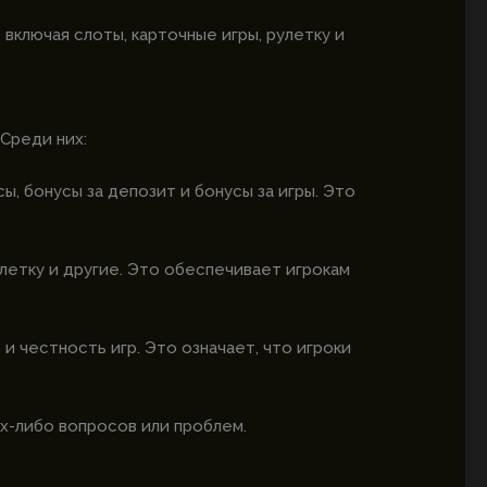
 включая слоты, карточные игры, рулетку и
Среди них:
ы, бонусы за депозит и бонусы за игры. Это
рулетку и другие. Это обеспечивает игрокам
 честность игр. Это означает, что игроки
их-либо вопросов или проблем.