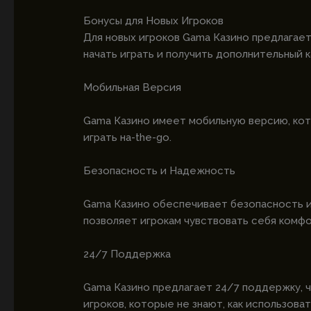
Бонусы для Новых Игроков
Для новых игроков Gama Казино предлагает
начать играть и получить дополнительный к
Мобильная Версия
Gama Казино имеет мобильную версию, кот
играть на-the-go.
Безопасность и Надежность
Gama Казино обеспечивает безопасность и
позволяет игрокам чувствовать себя комфор
24/7 Поддержка
Gama Казино предлагает 24/7 поддержку, ч
игроков, которые не знают, как использова