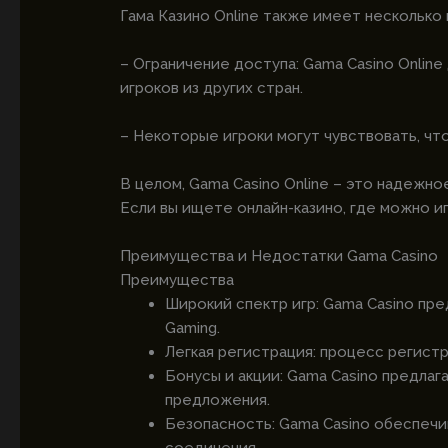
Гама Казино Online также имеет несколько
– Ограничение доступа: Gama Casino Online
игроков из других стран.
– Некоторые игроки могут чувствовать, чт
В целом, Gama Casino Online – это надежно
Если вы ищете онлайн-казино, где можно и
Преимущества и Недостатки Gama Casino
Преимущества
Широкий спектр игр: Gama Casino пред
Gaming.
Легкая регистрация: процесс регистра
Бонусы и акции: Gama Casino предлаг
предложения.
Безопасность: Gama Casino обеспеч
соединения.