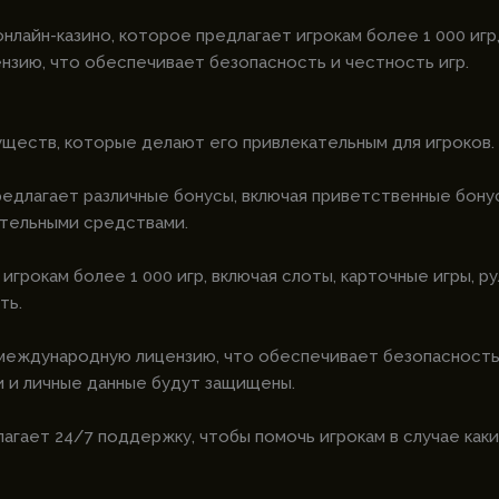
нлайн-казино, которое предлагает игрокам более 1 000 игр,
нзию, что обеспечивает безопасность и честность игр.
уществ, которые делают его привлекательным для игроков. 
редлагает различные бонусы, включая приветственные бонус
ительными средствами.
 игрокам более 1 000 игр, включая слоты, карточные игры, 
ть.
 международную лицензию, что обеспечивает безопасность и
ги и личные данные будут защищены.
лагает 24/7 поддержку, чтобы помочь игрокам в случае как