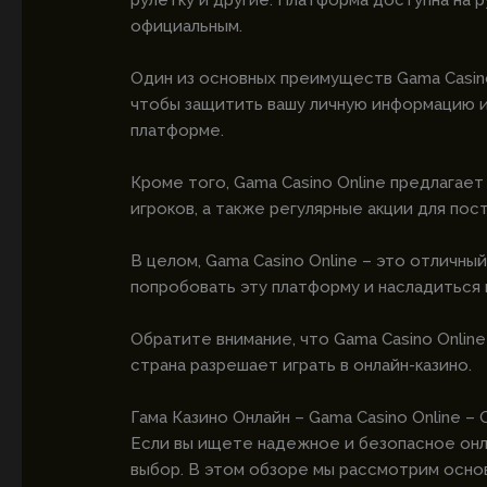
официальным.
Один из основных преимуществ Gama Casin
чтобы защитить вашу личную информацию и 
платформе.
Кроме того, Gama Casino Online предлагает
игроков, а также регулярные акции для пос
В целом, Gama Casino Online – это отличн
попробовать эту платформу и насладиться 
Обратите внимание, что Gama Casino Onlin
страна разрешает играть в онлайн-казино.
Гама Казино Онлайн – Gama Casino Online – 
Если вы ищете надежное и безопасное онла
выбор. В этом обзоре мы рассмотрим осно