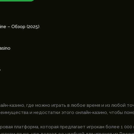
ine – Обзор (2025)
asino
о
н-казино, где можно играть в любое время и из любой точк
еимущества и недостатки этого онлайн-казино, чтобы помо
овая платформа, которая предлагает игрокам более 1 000 и
усском языке, что делает ее удобной для игроков из России