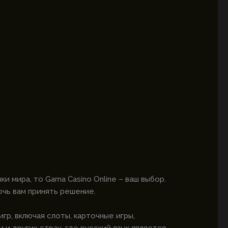
и мира, то Gama Casino Online – ваш выбор.
чь вам принять решение.
гр, включая слоты, карточные игры,
 и других стран, где русский язык является