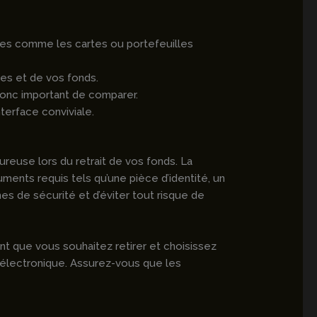
anées comme les cartes ou portefeuilles
es et de vos fonds.
donc important de comparer.
nterface conviviale.
ureuse lors du retrait de vos fonds. La
ents requis tels qu’une pièce d’identité, un
es de sécurité et d’éviter tout risque de
nt que vous souhaitez retirer et choisissez
 électronique. Assurez-vous que les