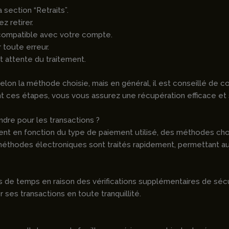
 section “Retraits”.
z retirer.
ompatible avec votre compte.
 toute erreur.
t attente du traitement.
lon la méthode choisie, mais en général, il est conseillé de c
nt ces étapes, vous vous assurez une récupération efficace et
dre pour les transactions ?
ient en fonction du type de paiement utilisé, des méthodes cho
 méthodes électroniques sont traités rapidement, permettant a
us de temps en raison des vérifications supplémentaires de sécu
r ses transactions en toute tranquillité.