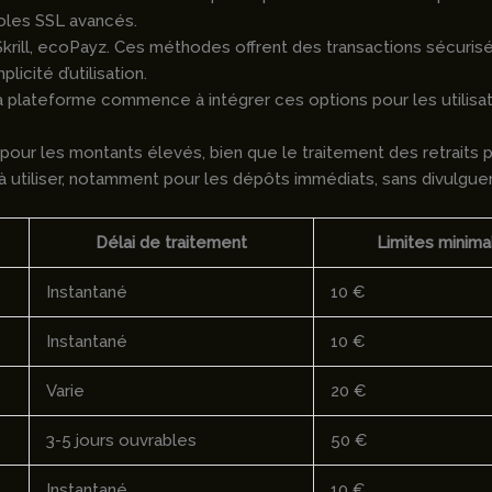
oles SSL avancés.
Skrill, ecoPayz. Ces méthodes offrent des transactions sécurisé
licité d’utilisation.
 plateforme commence à intégrer ces options pour les utilisateu
pour les montants élevés, bien que le traitement des retraits p
à utiliser, notamment pour les dépôts immédiats, sans divulguer
Délai de traitement
Limites minima
Instantané
10 €
Instantané
10 €
Varie
20 €
3-5 jours ouvrables
50 €
Instantané
10 €