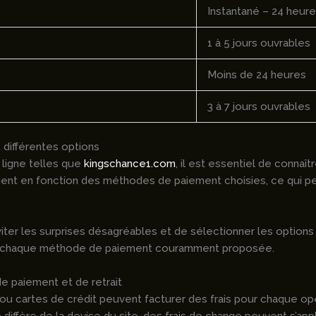
Instantané – 24 heur
1 à 5 jours ouvrables
Moins de 24 heures
3 à 7 jours ouvrables
 différentes options
n ligne telles que
kingschance1.com
, il est essentiel de connaît
rient en fonction des méthodes de paiement choisies, ce qui p
ter les surprises désagréables et de sélectionner les options 
s à chaque méthode de paiement couramment proposée.
de paiement et de retrait
 ou cartes de crédit peuvent facturer des frais pour chaque op