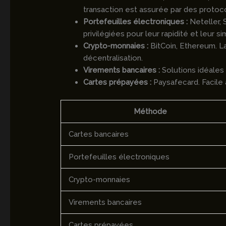
transaction est assurée par des protoc
Portefeuilles électroniques :
Neteller, 
privilégiées pour leur rapidité et leur simp
Crypto-monnaies :
BitCoin, Ethereum. La
décentralisation.
Virements bancaires :
Solutions idéales 
Cartes prépayées :
Paysafecard. Facile 
Méthode
Cartes bancaires
Portefeuilles électroniques
Crypto-monnaies
Virements bancaires
Cartes prépayées