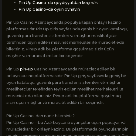
Pin Up Casino-da qeydiyyatdan keçmək
Pin Up Casino-da oyun oynayın
Pin Up Casino Azərbaycanda populyarlaşan onlayn kazino
platformasıdır. Pin Up giriş sayfasında geniş bir oyun kataloqu,
güvenli para transferi sistemleri və məşhur məslihətçilər
tərəfindən təyin edilən məslihət mərhələləri ilə müraciət edə
bilərsiniz. Pinup adlı bu platforma qoşulmaq sizin üçün
məşhur və müraciət edilən bir seçimdir.
Pin Up
pin-up
Casino Azərbaycanda müraciət edilən bir
onlayn kazino platformasıdır. Pin Up giriş sayfasında geniş bir
oyun kataloqu, güvenli para transferi sistemleri və məşhur
məslihətçilər tərəfindən təyin edilən məslihət mərhələləri ilə
müraciət edə bilərsiniz. Pinup adlı bu platforma qoşulmaq
sizin üçün məşhur və müraciət edilən bir seçimdir.
Pin Up Casino-dan nədir bilərsiniz?
Pin Up Casino – bu Azərbaycanlı oyunçular üçün populyar və
müraciətkar bir onlayn kazino. Bu platformada oyunçuların pin
up giriş yapması və pinup oyunları oynayması imkanı verilir. Pin