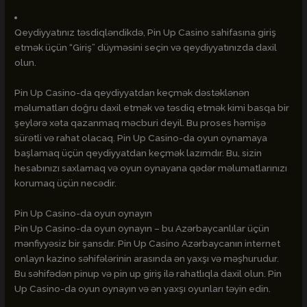
Qeydiyyatınız təsdiqləndikdə, Pin Up Casino sahifasına giriş
etmək üçün “Giriş” düyməsini seçin və qeydiyyatınızda daxil
olun.
Pin Up Casino-da qeydiyyatdan keçmək dəstəklənən
məlumatları doğru daxil etmək və təsdiq etmək kimi basqa bir
şeylərə xəta qazanmaq məcburi deyil. Bu proses həmişə
sürətli və rahat olacaq. Pin Up Casino-da oyun oynamaya
başlamaq üçün qeydiyyatdan keçmək lazımdır. Bu, sizin
hesabınızı saxlamaq və oyun oynayana qədər məlumatlarınızı
korumaq üçün necədir.
Pin Up Casino-da oyun oynayın
Pin Up Casino-da oyun oynayın – bu Azərbaycanlılar üçün
mənfiyyəsiz bir şansdır. Pin Up Casino Azərbaycanın internet
onlayn kazino səhifələrinin arasında ən yaxşı və məşhurudur.
Bu səhifədən pinup və pin up giriş ilə rahatlıqla daxil olun. Pin
Up Casino-da oyun oynayın və ən yaxşı oyunları təyin edin.