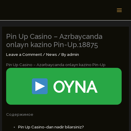
Skip
MAI
to
MEN
content
Pin Up Casino – Azrbaycanda
onlayn kazino Pin-Up.18875
Leave a Comment
/
News
/ By
admin
Pin Up Casino – Azərbaycanda onlayn kazino Pin-Up
OYNA
Содержимое
Pin Up Casino-dan nədir bilərsiniz?