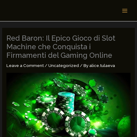
Skip
MAI
to
MEN
content
Red Baron: Il Epico Gioco di Slot
Machine che Conquista i
Firmamenti del Gaming Online
Leave a Comment
/
Uncategorized
/ By
alice.tulaeva