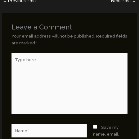
←
Previous Post
Next Post
→
Leave a Comment
Your email address will not be published.
Required fields
are marked
*
Type
here..
Name*
Save my
name, email,