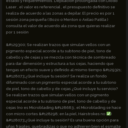
estado y requerimientos. Depilacion prolongada con Diodo
Laser , el valor es referencial , el presupuesto definitivo se
realiza de acuerdo a las zonas a depilar. El precio es por 1
sesión zona pequeña ( Bozo o Menton o Axilao Patilla )
consulta el valor de acuerdo ala zona que quieras realizar
por 1 sesión
&#129300; Se realizan trazos que simulan vellos con un
pigmento especial acorde a tu subtono de piel, tono de
cabello y de cejas y se mezcla con técnica de sombreado
para dar dimensión y estructura a tus cejas, haciendo que
tengas un efecto suave y definido al mismo tiempo &#129321;
&#128073;¿Qué incluye tu sesión? Se realiza un fondo
difuminado con un pigmento especial acorde a tu subtono
de piel, tono de cabello y de cejas ¿Qué incluye tu servicio?
Se realizan trazos que simulan vellos con un pigmento
especial acorde a tu subtono de piel, tono de cabello y de
cejas (no es Microblading &#128683;, el Microblading se hace
con micro cortes &#128298; en la piel, Hairstrokes no
)
&#128073;¿Qué incluye tu sesión? Es una buena opción para
uñas frágiles, quebradizas o que no adhieren bien el esmalte