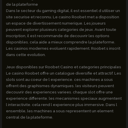
de la plateforme
Dans le secteur du gaming digital, il est essentiel d utiliser un
site securise et reconnu. Le casino Roobet met a disposition
un espace de divertissement numerique. Les joueurs
peuvent explorer plusieurs categories de jeux. Avant toute
inscription, il est recommande de decouvrir les options
disponibles. cela aide a mieux comprendre la plateforme.
Les casinos modernes evoluent rapidement. Roobet s inscrit
dans cette evolution.
Jeux disponibles sur Roobet Casino et categories principales
Le casino Roobet offre un catalogue diversifie et attractif. Les
slots sont au coeur de l experience. ces machines a sous
offrent des graphismes dynamiques. les visiteurs peuvent
decouvrir des experiences variees. chaque slot offre une
experience differente. les mecanismes speciaux augmentent
l interactivite. cela rend l experience plus immersive. Dans l
ensemble, les machines a sous representent un element
central de la plateforme.