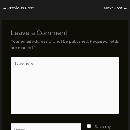
←
Previous Post
Next Post
→
Leave a Comment
Your email address will not be published.
Required fields
are marked
*
Type
here..
Name*
Save my