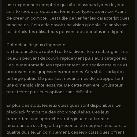
une experience complete qui offre plusieurs types de jeux.
Le site roobet propose justement ce type de service. Avant
de creer un compte, il est utile de verifier les caracteristiques
principales. Cela aide davoir une vision globale. En analysant
les details, les utilisateurs peuvent decider plus intelligent.
Collection de jeux disponibles
Un facteur cle de roobet reste la diversite du catalogue. Les
joueurs peuvent decouvrir rapidement plusieurs categories.
Les jeux automatiques representent une section majeure et
proposent des graphismes modernes. Ces slots s adapte a
un large public. De plus, les mecanismes de jeu apportent
une dimension interessante. De cette maniere, lutilisateur
peut tester plusieurs options sans difficulte.
En plus des slots, les jeux classiques sont disponibles. Le
blackjack font partie des choix populaires. Ces jeux
permettent une approche strategique et attirent les
amateurs de strategie. La presence de ces jeux ameliore la
qualite du site. En complement, ces jeux classiques offrent