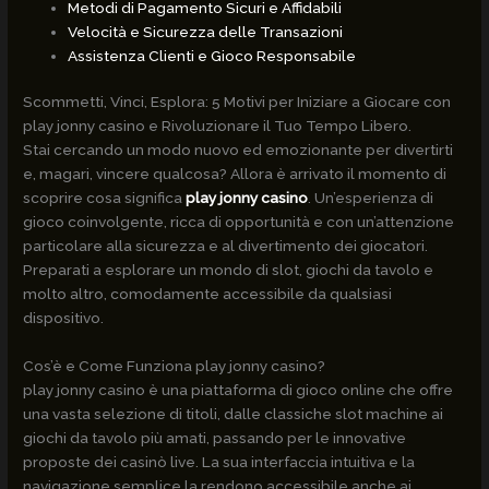
Metodi di Pagamento Sicuri e Affidabili
Velocità e Sicurezza delle Transazioni
Assistenza Clienti e Gioco Responsabile
Scommetti, Vinci, Esplora: 5 Motivi per Iniziare a Giocare con
play jonny casino e Rivoluzionare il Tuo Tempo Libero.
Stai cercando un modo nuovo ed emozionante per divertirti
e, magari, vincere qualcosa? Allora è arrivato il momento di
scoprire cosa significa
play jonny casino
. Un’esperienza di
gioco coinvolgente, ricca di opportunità e con un’attenzione
particolare alla sicurezza e al divertimento dei giocatori.
Preparati a esplorare un mondo di slot, giochi da tavolo e
molto altro, comodamente accessibile da qualsiasi
dispositivo.
Cos’è e Come Funziona play jonny casino?
play jonny casino è una piattaforma di gioco online che offre
una vasta selezione di titoli, dalle classiche slot machine ai
giochi da tavolo più amati, passando per le innovative
proposte dei casinò live. La sua interfaccia intuitiva e la
navigazione semplice la rendono accessibile anche ai