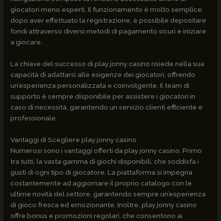
giocatori meno esperti. Il funzionamento è molto semplice:
dopo aver effettuato la registrazione, è possibile depositare
fondi attraverso diversi metodi di pagamento sicuri e iniziare
a giocare.
La chiave del successo di play jonny casino risiede nella sua
capacità di adattarsi alle esigenze dei giocatori, offrendo
un’esperienza personalizzata e coinvolgente. Il team di
supporto è sempre disponibile per assistere i giocatori in
caso di necessità, garantendo un servizio clienti efficiente e
professionale.
Vantaggi di Scegliere play jonny casino
Numerosi sono i vantaggi offerti da play jonny casino. Primo
tra tutti, la vasta gamma di giochi disponibili, che soddisfa i
gusti di ogni tipo di giocatore. La piattaforma si impegna
costantemente ad aggiornare il proprio catalogo con le
ultime novità del settore, garantendo sempre un’esperienza
di gioco fresca ed emozionante. Inoltre, play jonny casino
offre bonus e promozioni regolari, che consentono ai