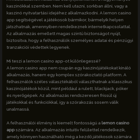
kaszinókkal szemben. Nem kell utazni, sorkban állni, vagy a
kaszinó nyitvatartási idejéhez alkalmazkodni. A lemon casino
app segítségével a játékosok bármikor, bármelyik helyen
játszhatnak, amennyiben rendelkeznek internetkapcsolattal.
Az alkalmazás emellett magas szintű biztonságot nyújt,
biztosítva, hogy a felhasználók személyes adatai és pénzügyi
tranzakciói védettek legyenek.
Mi teszi a lemon casino app-ot különlegessé?
A lemon casino app nem csupán egy kaszinójátékokat kínáló
alkalmazás, hanem egy komplex szórakoztató platform. A
felhasználók széles választékából választhatnak a klasszikus
kaszinójátékok közül, mint például a rulett, blackjack, póker
és nyerőgépek. Az alkalmazás rendszeresen frissül új
játékokkal és funkciókkal, így a szórakozás sosem válik
unalmassá.
A felhasználói élmény is kiemelt fontosságú a
lemon casino
app
számára. Az alkalmazás intuitív felülettel rendelkezik,
amely könnyen használható még a kezdő játékosok számára