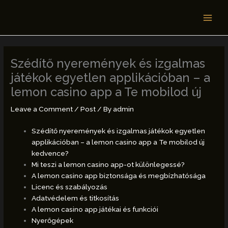
Skip
MAI
to
MEN
content
Szédítő nyeremények és izgalmas
játékok egyetlen applikációban – a
lemon casino app a Te mobilod új
Leave a Comment
/
Post
/ By
admin
Szédítő nyeremények és izgalmas játékok egyetlen
applikációban – a lemon casino app a Te mobilod új
kedvence?
Mi teszi a lemon casino app-ot különlegessé?
A lemon casino app biztonsága és megbízhatósága
Licenc és szabályozás
Adatvédelem és titkosítás
A lemon casino app játékai és funkciói
Nyerőgépek