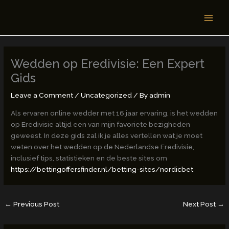
Skip
MAI
to
MEN
content
Wedden op Eredivisie: Een Expert
Gids
Leave a Comment
/
Uncategorized
/ By
admin
Als ervaren online wedder met 16 jaar ervaring, is het wedden
op Eredivisie altijd een van mijn favoriete bezigheden
geweest. In deze gids zal ik je alles vertellen wat je moet
weten over het wedden op de Nederlandse Eredivisie,
inclusief tips, statistieken en de beste sites om
https://bettingoffersfinder.nl/betting-sites/nordicbet
←
Previous Post
Next Post
→